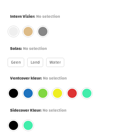
Intern Vizier
:
No selection
Solas
:
No selection
Geen
Land
Water
Ventcover kleur
:
No selection
Sidecover Kleur
:
No selection